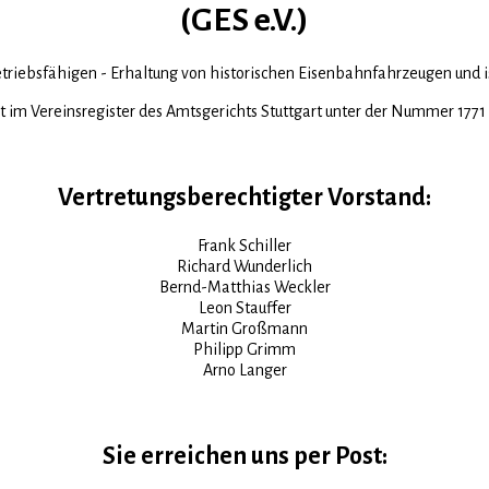
(GES e.V.)
widmet sich der - möglichst betriebsfähigen - Erhaltung von historischen Ei
Der Verein ist im Vereinsregister des Amtsgerichts Stut
Vertretungsberechtigter Vorstand:
Frank Schiller
Richard Wunderlich
Bernd-Matthias Weckler
Leon Stauffer
Martin Großmann
Philipp Grimm
Arno Langer
Sie erreichen uns per Post: