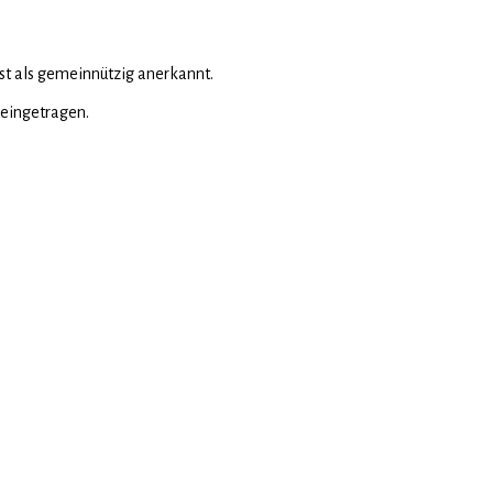
senbahnfahrzeugen und ist als gemeinnützig anerkannt.
tgart unter der Nummer 1771 eingetragen.