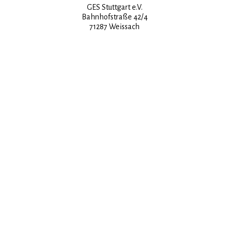
GES Stuttgart e.V.
Bahnhofstraße 42/4
71287 Weissach
Info-Telefon:
Tel. 0711 - 988099701 (abends)
Mail:
info@ges-ev.de
nhaltlich Verantwortlicher i.S. §10 Abs. 3 MDSt
Frank Schiller
webmaster@ges-ev.de
Bitte verwenden Sie für Anfragen, Anregungen und Kritik unsere
Kontaktse